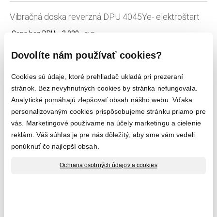
Vibračná doska reverzná DPU 4045Ye- elektroštart
Cena bez DPH:
3.930,- eur
Rok výroby
3/2016
Dovolíte nám používať cookies?
Hmotnosť
376 kg
Hutniaca sila
40kN
Cookies sú údaje, ktoré prehliadač ukladá pri prezeraní
Pracovná šírka
600mm
stránok. Bez nevyhnutných cookies by stránka nefungovala.
Analytické pomáhajú zlepšovať obsah nášho webu. Vďaka
Motor
Yanmar diesel
personalizovaným cookies prispôsobujeme stránku priamo pre
Technický stav
vynikajúci stav, plne funkčný, pravidelný servis
vás. Marketingové používame na účely marketingu a cielenie
ZÁRUKA :
do 28.02.2018
reklám. Váš súhlas je pre nás dôležitý, aby sme vám vedeli
ponúknuť čo najlepší obsah.
Ochrana osobných údajov a cookies