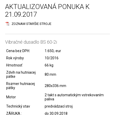
AKTUALIZOVANÁ PONUKA K
21.09.2017
ZOZNAM STARŠIE STROJE
Vibračné dusadlo BS 60-2i
Cena bez DPH:
1.650,-eur
Rok výroby
10/2016
Hmotnosť
66 kg
Zdvih na hutniacej
80 mm
pätke
Rozmer hutniacej
280x336 mm
pätky
2 takt s automatickým vstrekovaním
Motor
paliva
Technický stav
predvádzací stroj
ZÁRUKA :
do 30.09.2018