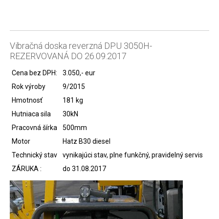
Vibračná doska reverzná DPU 3050H-
REZERVOVANÁ DO 26.09.2017
Cena bez DPH:
3.050,- eur
Rok výroby
9/2015
Hmotnosť
181 kg
Hutniaca sila
30kN
Pracovná šírka
500mm
Motor
Hatz B30 diesel
Technický stav
vynikajúci stav, plne funkčný, pravidelný servis
ZÁRUKA :
do 31.08.2017