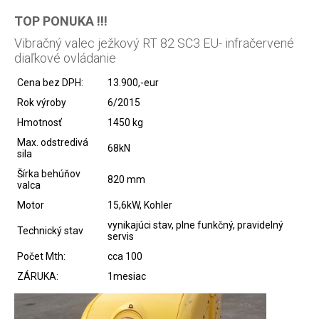
TOP PONUKA !!!
Vibračný valec ježkový RT 82 SC3 EU- infračervené
diaľkové ovládanie
Cena bez DPH:
13.900,-eur
Rok výroby
6/2015
Hmotnosť
1450 kg
Max. odstredivá
68kN
sila
Šírka behúňov
820 mm
valca
Motor
15,6kW, Kohler
vynikajúci stav, plne funkčný, pravidelný
Technický stav
servis
Počet Mth:
cca 100
ZÁRUKA:
1mesiac